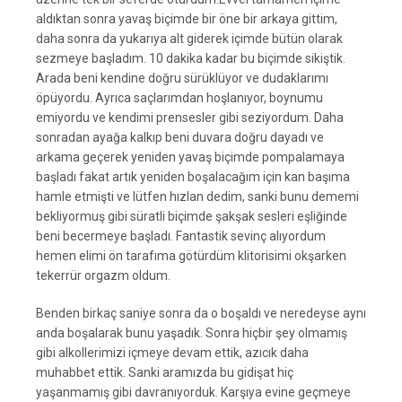
aldıktan sonra yavaş biçimde bir öne bir arkaya gittim,
daha sonra da yukarıya alt giderek içimde bütün olarak
sezmeye başladım. 10 dakika kadar bu biçimde sikiştik.
Arada beni kendine doğru sürüklüyor ve dudaklarımı
öpüyordu. Ayrıca saçlarımdan hoşlanıyor, boynumu
emiyordu ve kendimi prensesler gibi seziyordum. Daha
sonradan ayağa kalkıp beni duvara doğru dayadı ve
arkama geçerek yeniden yavaş biçimde pompalamaya
başladı fakat artık yeniden boşalacağım için kan başıma
hamle etmişti ve lütfen hızlan dedim, sanki bunu dememi
bekliyormuş gibi süratli biçimde şakşak sesleri eşliğinde
beni becermeye başladı. Fantastik sevinç alıyordum
hemen elimi ön tarafıma götürdüm klitorisimi okşarken
tekerrür orgazm oldum.
Benden birkaç saniye sonra da o boşaldı ve neredeyse aynı
anda boşalarak bunu yaşadık. Sonra hiçbir şey olmamış
gibi alkollerimizi içmeye devam ettik, azıcık daha
muhabbet ettik. Sanki aramızda bu gidişat hiç
yaşanmamış gibi davranıyorduk. Karşıya evine geçmeye