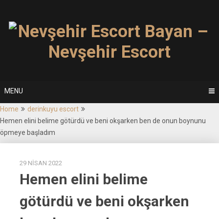
Skip
to
content
MENU
Home
derinkuyu escort
Hemen elini belime götürdü ve beni okşarken ben de onun boynunu
öpmeye başladım
29 NISAN 2022
Hemen elini belime
götürdü ve beni okşarken