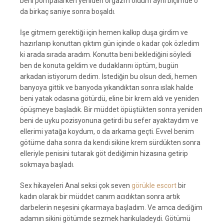
beni pompalarken yeniden orgazm oldum aynı biçimde o
da birkaç saniye sonra boşaldı.
İşe gitmem gerektiği için hemen kalkıp duşa girdim ve
hazırlanıp konuttan çıktım gün içinde o kadar çok özledim
ki arada sırada aradım. Konutta beni beklediğini söyledi
ben de konuta geldim ve dudaklarını öptüm, bugün
arkadan istiyorum dedim. İstediğin bu olsun dedi, hemen
banyoya gittik ve banyoda yıkandıktan sonra ıslak halde
beni yatak odasına götürdü, eline bir krem aldı ve yeniden
öpüşmeye başladık. Bir müddet öpüştükten sonra yeniden
beni de uyku pozisyonuna getirdi bu sefer ayaktaydım ve
ellerimi yatağa koydum, o da arkama geçti. Evvel benim
götüme daha sonra da kendi sikine krem sürdükten sonra
elleriyle penisini tutarak göt dediğimin hizasına getirip
sokmaya başladı.
Sex hikayeleri Anal seksi çok seven
görükle escort
bir
kadın olarak bir müddet canım acıdıktan sonra artık
darbelerin neşesini çıkarmaya başladım. Ve amca dediğim
adamın sikini götümde sezmek harikuladeydi. Götümü