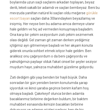
boylarında uzun saçlı saçlarını arkadan toplayan, beyaz
derili, lekeli sakallı bir adamdı ve saçları bembeyaz. Beni bu
mevzuda yanıltan natürel ki saçları oldu meğerse
görükle
escort bayan
saçları daha 30larındayken beyazlamış ve
irsiymiş. Her neyse ben bu adama amca demeye utanır
hale geldim ve hiç ad vermeden konuşmaya başladım.
Ona karşı bir çekim seziyordum zati çekim sezmemek
olası değildi. Gel zaman git zaman derken yediğimiz
içtiğimiz ayrı gitmemeye başladı ve her akşam konuta
giderek onunla sohbet etmek istiyor hale geldim. Ben
aralıksız onu çağırıyordum o da beni çağırıyordu ve
yalnızlığımızı paylaşır olduk fakat cinsel bir şeyler seziyor
muydum hayır, yalnızca muhabbet güzelime gidiyordu.
Zati dediğim gibi yaşı benden bir hayli büyük. Daha
sonradan bir gün yeniden benim konutumda şarap
içiyorduk ve ikinci şaraba geçince benim kafam hoş
olmaya başladı. Çakırkeyif olunca birden adamla
bacaklarımız birbirine değerken buldum, bir baktım
muhabbet esnasında ikimizin bacakları birbirine
dokunuyor ve adamın gözleri parlıyor, ben de hiç