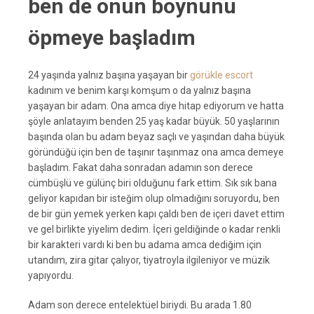
ben de onun boynunu
öpmeye başladım
24 yaşında yalnız başına yaşayan bir
görükle escort
kadınım ve benim karşı komşum o da yalnız başına
yaşayan bir adam. Ona amca diye hitap ediyorum ve hatta
şöyle anlatayım benden 25 yaş kadar büyük. 50 yaşlarının
başında olan bu adam beyaz saçlı ve yaşından daha büyük
göründüğü için ben de taşınır taşınmaz ona amca demeye
başladım. Fakat daha sonradan adamın son derece
cümbüşlü ve gülünç biri olduğunu fark ettim. Sık sık bana
geliyor kapıdan bir isteğim olup olmadığını soruyordu, ben
de bir gün yemek yerken kapı çaldı ben de içeri davet ettim
ve gel birlikte yiyelim dedim. İçeri geldiğinde o kadar renkli
bir karakteri vardı ki ben bu adama amca dediğim için
utandım, zira gitar çalıyor, tiyatroyla ilgileniyor ve müzik
yapıyordu.
Adam son derece entelektüel biriydi. Bu arada 1.80