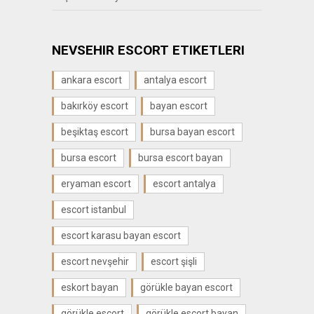
NEVSEHIR ESCORT ETIKETLERI
ankara escort
antalya escort
bakırköy escort
bayan escort
beşiktaş escort
bursa bayan escort
bursa escort
bursa escort bayan
eryaman escort
escort antalya
escort istanbul
escort karasu bayan escort
escort nevşehir
escort şişli
eskort bayan
görükle bayan escort
görükle escort
görükle escort bayan