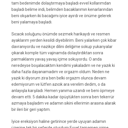
tam bedenimde dolaştırmaya başladı evvel kollarımdan
başladı belime indi, belimden bacaklarımın kenarlarından
beni okşarken iki bacağımı iyice ayırdı ve önüme gelerek
beni yalamaya başladı.
Sıcacık soluğunu önümde sezmek harikaydı ve resmen
ayaklarım yerden kesildi diyebilirim. Beni yalarken çok kibar
davranıyordu ve nazikçe dilini deliğime sokup yukarıyalar
çıkarak komple tüm vajinamda dolaştırdıktan sonra
parmaklarını yavaş yavaş içime sokuyordu. O anda
neredeyse boşalacaktım kendimi yakaladım ve ne yazık ki
daha fazla dayanamadım ve orgazm oldum. Neden ne
yazık ki diyorum zira ben belki orgazm olunca devam
edemiyorum ve lütfen azıcık ara verelim dedim, o da
anlayışla karşıladı. Hemen yanıma uzandı ve beni öpmeye
devam etti. 5 dakika kadar öpüştükten sonra ben tekerrür
azmaya başladım ve adamın sikini ellerimin arasına alarak
bir ileri bir geri yaptım.
İyice ereksiyon haline getirince yerde uyuyan adamın
üzerine tek bir seferde oturdum.Evvel tamamen içime