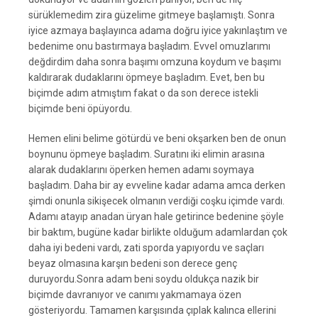
sürüklemedim zira güzelime gitmeye başlamıştı. Sonra
iyice azmaya başlayınca adama doğru iyice yakınlaştım ve
bedenime onu bastırmaya başladım. Evvel omuzlarımı
değdirdim daha sonra başımı omzuna koydum ve başımı
kaldırarak dudaklarını öpmeye başladım. Evet, ben bu
biçimde adım atmıştım fakat o da son derece istekli
biçimde beni öpüyordu.
Hemen elini belime götürdü ve beni okşarken ben de onun
boynunu öpmeye başladım. Suratını iki elimin arasına
alarak dudaklarını öperken hemen adamı soymaya
başladım. Daha bir ay evveline kadar adama amca derken
şimdi onunla sikişecek olmanın verdiği coşku içimde vardı.
Adamı atayıp anadan üryan hale getirince bedenine şöyle
bir baktım, bugüne kadar birlikte olduğum adamlardan çok
daha iyi bedeni vardı, zati sporda yapıyordu ve saçları
beyaz olmasına karşın bedeni son derece genç
duruyordu.Sonra adam beni soydu oldukça nazik bir
biçimde davranıyor ve canımı yakmamaya özen
gösteriyordu. Tamamen karşısında çıplak kalınca ellerini