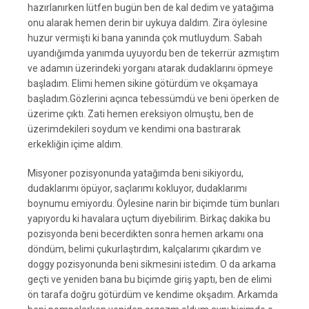
hazırlanırken lütfen bugün ben de kal dedim ve yatağıma
onu alarak hemen derin bir uykuya daldım. Zira öylesine
huzur vermişti ki bana yanında çok mutluydum. Sabah
uyandığımda yanımda uyuyordu ben de tekerrür azmıştım
ve adamın üzerindeki yorganı atarak dudaklarını öpmeye
başladım. Elimi hemen sikine götürdüm ve okşamaya
başladım.Gözlerini açınca tebessümdü ve beni öperken de
üzerime çıktı. Zati hemen ereksiyon olmuştu, ben de
üzerimdekileri soydum ve kendimi ona bastırarak
erkekliğin içime aldım.
Misyoner pozisyonunda yatağımda beni sikiyordu,
dudaklarımı öpüyor, saçlarımı kokluyor, dudaklarımı
boynumu emiyordu. Öylesine narin bir biçimde tüm bunları
yapıyordu ki havalara uçtum diyebilirim. Birkaç dakika bu
pozisyonda beni becerdikten sonra hemen arkamı ona
döndüm, belimi çukurlaştırdım, kalçalarımı çıkardım ve
doggy pozisyonunda beni sikmesini istedim. O da arkama
geçti ve yeniden bana bu biçimde giriş yaptı, ben de elimi
ön tarafa doğru götürdüm ve kendime okşadım. Arkamda